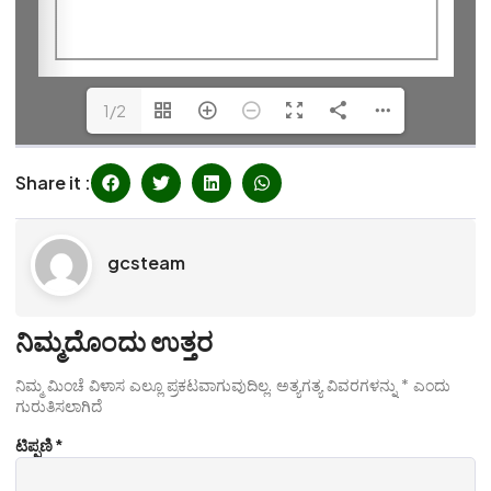
1/2
Share it :
gcsteam
ನಿಮ್ಮದೊಂದು ಉತ್ತರ
ನಿಮ್ಮ ಮಿಂಚೆ ವಿಳಾಸ ಎಲ್ಲೂ ಪ್ರಕಟವಾಗುವುದಿಲ್ಲ.
ಅತ್ಯಗತ್ಯ ವಿವರಗಳನ್ನು
*
ಎಂದು
ಗುರುತಿಸಲಾಗಿದೆ
ಟಿಪ್ಪಣಿ
*