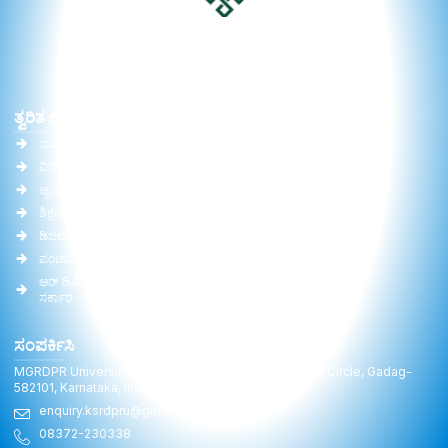
ತ್ವರಿತ ಲಿಂಕ್‌ಗಳು
ಪ್ರಮುಖ ಲಿಂಕ್‌ಗಳು
ಯು.ಜಿ.ಸಿ.
ವಿಶ್ವವಿದ್ಯಾಲಯ ಕಾಯಿದೆ
ವಿದ್ವಾನ್
ಸಮಿತಿಯ ವರದಿ
ಆ್ಯಂಟಿ ರ್ಯಾಗಿಂಗ್
ಆರ್ ಟಿ ಐ
ಶಿಕ್ಷಣ ಸಚಿವಾಲಯ (MoE)
ಗ್ಯಾಲರಿ
ಡಿಜಿಲಾಕರ್
ಆನ್‌ಲೈನ್ ಶುಲ್ಕ ಪಾವತಿ
ಪಂಚಾಯತ್ ರಾಜ್ ಸಚಿವಾಲಯ
ಅಧ್ಯಾಪಕರು
ಆರ್ ಡಿಪಿ ಆರ್ ಇಲಾಖೆ, ಕರ್ನಾಟಕ
ಅಧಿನಿಯಮ ತಿದ್ದುಪಡಿ
ಸರ್ಕಾರ
ಸಂಪರ್ಕಿಸಿ
MGRDPR University, Raitha Bhavan, General Cariappa Circle, Gadag-
582101, Karnataka, India
enquiry.ksrdpru@gmail.com
08372-230338