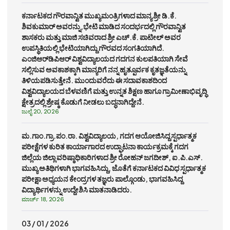
ಕರ್ನಾಟಕದ ಗೌರವಾನ್ವಿತ ಮುಖ್ಯಮಂತ್ರಿಗಳಾದ ಮಾನ್ಯ ಶ್ರೀ ಡಿ.ಕೆ.
ಶಿವಕುಮಾರ್ ಅವರನ್ನು,ಭೇಟಿ ಮಾಡಿದ ಸಂದರ್ಭದಲ್ಲಿ ಗೌರವಾನ್ವಿತ
ಶಾಸಕರು ಮತ್ತು ಮಾಜಿ ಸಚಿವರಾದ ಶ್ರೀ ಎಚ್.ಕೆ. ಪಾಟೀಲ್ ಅವರ
ಉಪಸ್ಥಿತಿಯಲ್ಲಿ ಭೇಟಿಯಾಗಿದ್ದು ಗೌರವದ ಸಂಗತಿಯಾಗಿದೆ.
ಎಂಜಿಆರ್‌ಡಿಪಿಆರ್ ವಿಶ್ವವಿದ್ಯಾಲಯದ ಗದಗನ ಕುಲಪತಿಯಾಗಿ ಸೇವೆ
ಸಲ್ಲಿಸುವ ಅವಕಾಶಕ್ಕಾಗಿ ಮಾನ್ಯರಿಗೆ ನನ್ನ ಹೃತ್ಪೂರ್ವಕ ಕೃತಜ್ಞತೆಯನ್ನು
ತಿಳಿಯಪಡಿಸುತ್ತೇನೆ. ಮುಂದುವರೆದು ಈ ಸದಾವಕಾಶದಿಂದ
ವಿಶ್ವವಿದ್ಯಾಲಯದ ಬೆಳವಣಿಗೆ ಮತ್ತು ಉನ್ನತ ಶಿಕ್ಷಣ ಹಾಗೂ ಗ್ರಾಮೀಣಾಭಿವೃದ್ಧಿ
ಕ್ಷೇತ್ರದಲ್ಲಿ ಶ್ರೇಷ್ಠ ಕೊಡುಗೆ ನೀಡಲು ಬದ್ಧನಾಗಿದ್ದೇನೆ.
ಜುಲೈ 20, 2026
ಮ.ಗಾಂ.ಗ್ರಾ.ಪಂ.ರಾ. ವಿಶ್ವವಿದ್ಯಾಲಯ, ಗದಗ ಆಯೋಜಿಸಿದ್ದ ಸ್ಪರ್ಧಾತ್ಮಕ
ಪರೀಕ್ಷೆಗಳ ಕುರಿತ ಕಾರ್ಯಾಗಾರದ ಉದ್ಘಾಟನಾ ಕಾರ್ಯಕ್ರಮಕ್ಕೆ ಗದಗ
ಜಿಲ್ಲೆಯ ಜಿಲ್ಲಾ ವರಿಷ್ಠಾಧಿಕಾರಿಗಳಾದ ಶ್ರೀ ರೋಹನ್ ಜಗದೀಶ್, ಐ.ಪಿ.ಎಸ್.
ಮುಖ್ಯ ಅತಿಥಿಗಳಾಗಿ ಭಾಗವಹಿಸಿದ್ದು, ಜೊತೆಗೆ ಕರ್ನಾಟಕದ ವಿವಿಧ ಸ್ಪರ್ಧಾತ್ಮಕ
ಪರೀಕ್ಷಾ ಅಧ್ಯಯನ ಕೇಂದ್ರಗಳ ತಜ್ಞರು ಪಾಲ್ಗೊಂಡು, ಭಾಗವಹಿಸಿದ್ದ
ವಿದ್ಯಾರ್ಥಿಗಳನ್ನು ಉದ್ದೇಶಿಸಿ ಮಾತನಾಡಿದರು.
ಮಾರ್ಚ್ 18, 2026
03 / 01 / 2026