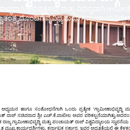
ವಿರುದ್ಧವಾಗಿ ಅಭಿವ್ಯಕ್ತಿಸಲು ಮತ್ತು ವಿಭಿನ್ನವಾಗಿ ಆಲ
್ವಾತಂತ್ರ್ಯದೊಂದಿಗೆ ವೈವಿಧ್ಯಮಯ ಸಮುದಾಯವಿದ್ದೇವ
ೆಯ ಅಧ್ಯಯನ ಹಾಗೂ ಸಂಶೋಧನೆಗಾಗಿ ಒಂದು ಪ್ರತ್ಯೇಕ ‘ಗ್ರಾಮೀಣಾಭಿವೃದ್ಧಿ ಮತ
ಯತ್ ರಾಜ್ ಸಚಿವರಾದ ಶ್ರೀ ಎಚ್.ಕೆ.ಪಾಟೀಲ ಅವರ ಪರಿಕಲ್ಪನೆಯಾಗಿತ್ತು.ಅದರ
್ರಾಮೀಣಾಭಿವೃದ್ಧಿ ಮತ್ತು ಪಂಚಾಯತ್ ರಾಜ್ ವಿಶ್ವವಿದ್ಯಾಲಯ ಸ್ಥಾಪನೆಯ ಪ್ರ
್ತ ಮುಖ್ಯ ಕಾರ್ಯದರ್ಶಿಗಳು, ಕರ್ನಾಟಕ ಸರ್ಕಾರ, ಇವರ ಅಧ್ಯಕ್ಷತೆಯಲ್ಲಿ ಈ ಕೆಳ