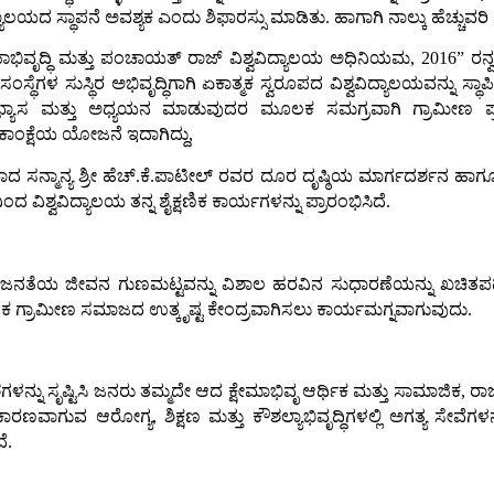
್ಯಾಲಯದ ಸ್ಥಾಪನೆ ಅವಶ್ಯಕ ಎಂದು ಶಿಫಾರಸ್ಸು ಮಾಡಿತು. ಹಾಗಾಗಿ ನಾಲ್ಕು ಹೆಚ್ಚುವರಿ
ಾಭಿವೃದ್ಧಿ ಮತ್ತು ಪಂಚಾಯತ್ ರಾಜ್ ವಿ‍ಶ್ವವಿದ್ಯಾಲಯ ಅಧಿನಿಯಮ, 2016” ರನ
ಗಳ ಸುಸ್ಥಿರ ಅಭಿವೃದ್ಧಿಗಾಗಿ ಏಕಾತ್ಮಕ ಸ್ವರೂಪದ ವಿಶ್ವವಿದ್ಯಾಲಯವನ್ನು ಸ್
್ಯಾಸ ಮತ್ತು ಅಧ್ಯಯನ ಮಾಡುವುದರ ಮೂಲಕ ಸಮಗ್ರವಾಗಿ ಗ್ರಾಮೀಣ ಪ್ರದೇಶ
ಕಾಂಕ್ಷೆಯ ಯೋಜನೆ ಇದಾಗಿದ್ದು,
 ಸನ್ಮಾನ್ಯ ಶ್ರೀ ಹೆಚ್.ಕೆ.ಪಾಟೀಲ್ ರವರ ದೂರ ದೃಷ್ಠಿಯ ಮಾರ್ಗದರ್ಶನ ಹಾಗ
ಿಶ್ವವಿದ್ಯಾಲಯ ತನ್ನ ಶೈಕ್ಷಣಿಕ ಕಾರ್ಯಗಳನ್ನು ಪ್ರಾರಂಭಿಸಿದೆ.
ರಾಮೀಣ ಜನತೆಯ ಜೀವನ ಗುಣಮಟ್ಟವನ್ನು ವಿಶಾಲ ಹರವಿನ ಸುಧಾರಣೆಯನ್ನು ಖಚಿತಪಡ
ಗ್ರಾಮೀಣ ಸಮಾಜದ ಉತ್ಕೃಷ್ಟ ಕೇಂದ್ರವಾಗಿಸಲು ಕಾರ್ಯಮಗ್ನವಾಗುವುದು.
್ನು ಸೃಷ್ಟಿಸಿ ಜನರು ತಮ್ಮದೇ ಆದ ಕ್ಷೇಮಾಭಿವೃ ಆರ್ಥಿಕ ಮತ್ತು ಸಾಮಾಜಿಕ, ರ
ರಣವಾಗುವ ಆರೋಗ್ಯ, ಶಿಕ್ಷಣ ಮತ್ತು ಕೌಶಲ್ಯಾಭಿವೃದ್ಧಿಗಳಲ್ಲಿ ಅಗತ್ಯ ಸೇವೆಗ
ೆ.