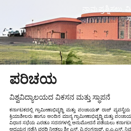
ನಾವು ಪ್ರಶ್ನಿಸಲು, 
ಸ
ಪರಿಚಯ
ವಿಶ್ವವಿದ್ಯಾಲಯದ ವಿಕಸನ ಮತ್ತು ಸ್ಥಾಪನೆ
ಕರ್ನಾಟಕದಲ್ಲಿ ಗ್ರಾಮೀಣಾಭಿವೃದ್ಧಿ ಮತ್ತು ಪಂಚಾಯತ್ ರಾಜ್ ವ್ಯವಸ್ಥ
ಕ್ರಿಯಾಶೀಲರು ಹಾಗೂ ಅಂದಿನ ಮಾನ್ಯ ಗ್ರಾಮೀಣಾಭಿವೃದ್ಧಿ ಮತ್ತು ಪಂಚಾ
ವಿಧಾನ ಸಭೆಯ ಎರಡೂ ಸದನಗಳಲ್ಲಿ ಅನುಮೋದನೆ ಪಡೆಯಲು ಕರ್ನಾಟಕ ರಾಜ್ಯ ಗ
ಅಧ್ಯಯನ ನಡೆಸಿ ವರದಿ ನೀಡಲು ಶ್ರೀ ಎಸ್. ವಿ.ರಂಗನಾಥ್, ಐ.ಎ.ಎಸ್, ನಿವೃತ