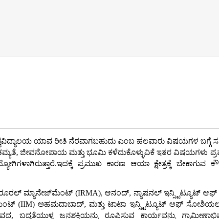
ವವಿದ್ಯಾಲಯ ಯಾವ ರೀತಿ ನೆರವಾಗಬಹುದು ಎಂಬ ಹಲವಾರು ವಿಷಯಗಳ ಬಗ್ಗೆ ಸಮಿತಿ
ತಾರತಮ್ಯತೆ, ಜೀವನೋಪಾಯ ಮತ್ತು ಭೂಮಿ ಕಳೆದುಕೊಳ್ಳುವಿಕೆ ಇತರ ವಿಷಯಗಳು ಪ್ರಮ
ಗಿರುತ್ತಾರೆ.ಇದಕ್ಕೆ ಪ್ರಮುಖ ಕಾರಣ ಆಯಾ ಕ್ಷೇತ್ರಕ್ಕೆ ಬೇಕಾಗುವ ಕೌಶಲ್ಯ
್ ರೂರಲ್ ಮ್ಯಾನೇಜ್‌ಮೆಂಟ್ (IRMA), ಆನಂದ್, ನ್ಯಾಷನಲ್ ಇನ್ಸ್ಟಿಟ್ಯೂಟ್ 
ಜ್‌ಮೆಂಟ್ (IIM) ಅಹಮದಾಬಾದ್, ಮತ್ತು ಟಾಟಾ ಇನ್ಸ್ಟಿಟ್ಯೂಟ್ ಆಫ್ ಸೋಶಿಯಲ
, ಬದ್ಧತೆಯುಳ್ಳ ಜನಶಕ್ತಿಯನ್ನು ರೂಪಿಸುವ ಕಾರ್ಯವನ್ನು ಗ್ರಾಮೀಣಾಭಿ