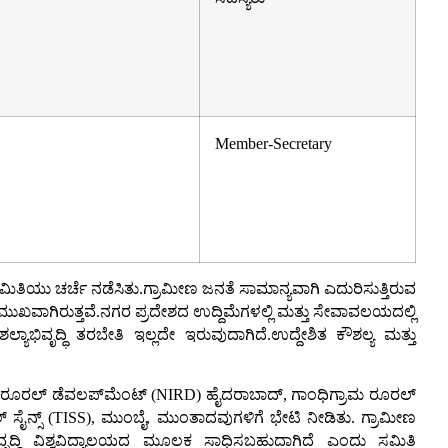
Member-Secretary
ಯು ಚರ್ಚೆ ನಡೆಸಿತು.ಗ್ರಾಮೀಣ ಜನತೆ ಸಾಮಾನ್ಯವಾಗಿ ಎದುರಿಸುತ್ತಿರುವ
ುಖವಾಗಿರುತ್ತವೆ.ನಗರ ಪ್ರದೇಶದ ಉದ್ದಿಮೆಗಳಲ್ಲಿ ಮತ್ತು ಸೇವಾವಲಯದಲ್ಲಿ
ಾಭಿವೃದ್ಧಿ ತರಬೇತಿ ಇಲ್ಲದೇ ಇರುವುದಾಗಿದೆ.ಉದ್ದೇಶಿತ ಕೌಶಲ್ಯ ಮತ್ತು
ಆಫ್ ರೂರಲ್ ಡೆವಲಪ್‌ಮೆಂಟ್ (NIRD) ಹೈದರಾಬಾದ್, ಗಾಂಧಿಗ್ರಾಮ ರೂರಲ್
್ ಸೈನ್ಸ್ (TISS), ಮುಂಬೈ, ಮುಂತಾದವುಗಳಿಗೆ ಭೇಟಿ ನೀಡಿತು. ಗ್ರಾಮೀಣ
ವೃದ್ಧಿ ವಿಶ್ವವಿದ್ಯಾಲಯದ ಮೂಲಕ ಸಾಧಿಸಬಹುದಾಗಿದೆ ಎಂದು ಸಮಿತಿ