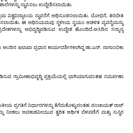
 ಶಾಲೆಗಳನ್ನು ಸ್ಥಾಪಿಸಲು ಉದ್ದೇಶಿಸಲಾಯಿತು.
್ವಯ ವಿಶ್ವವಿದ್ಯಾಲಯ ಸ್ಥಾಪನೆಗೆ ಅಧಿಸೂಚಿಸಲಾಯಿತು. ಬೋಧನೆ, ತರಬೇತಿ
ಥಾಪಿಸಲಾಯಿತು. ಈ ಅಧಿನಿಯಮವು ಸ್ಥಳೀಯ ಸ್ವಯಂ ಆಡಳಿತ ವ್ಯವಸ್ಥೆಯನ್ನು
ಗಳನ್ನು ಅಭಿವೃದ್ಧಿಪಡಿಸುವ ಉದ್ದೇಶ ಹೊಂದಿದೆ.ಅAದಿನ ಸನ್ಮಾನ್ಯ
ೂ ಅಂದಿನ ಇಲಾಖಾ ಪ್ರಧಾನ ಕಾರ್ಯದರ್ಶಿಗಳಾಗಿದ್ದ ಡಾ.ಎನ್. ನಾಗಾಂಬಿಕಾ
ಿಸುವ ಗ್ರಾಮೀಣಾಭಿವೃದ್ಧಿ ಪ್ರಕ್ರಿಯೆಯಲ್ಲಿ ಭಾಗಿಯಾಗುವಂತಹ ಸಮರ್ಪಣಾ
ಾಜಕೀಯ ಪ್ರಗತಿಗೆ ನಿರ್ಧಾರಗಳನ್ನು ತೆಗೆದುಕೊಳ್ಳುವಂತಹ ಪಂಚಾಯತ್ ರಾಜ್
ಳನ್ನು ನೀಡಲು ಅವಕಾಶವೀಯುವ ತ್ವರಿತ ಆರ್ಥಿಕ ಬೆಳವಣಿಗೆ ಮತ್ತು ಸುಸ್ಥಿರ