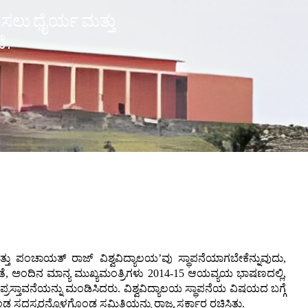
ೋಚಿಸಲು ಧೈರ್ಯ ಮತ್ತು
ೆ.
್ತು ಪಂಚಾಯತ್ ರಾಜ್ ವಿಶ್ವವಿದ್ಯಾಲಯ’ವು ಸ್ಥಾಪನೆಯಾಗಬೇಕೆನ್ನುವುದು,
ಂತೆ, ಅಂದಿನ ಮಾನ್ಯ ಮುಖ್ಯಮಂತ್ರಿಗಳು 2014-15 ಆಯವ್ಯಯ ಭಾಷಣದಲ್ಲಿ,
ಸ್ತಾವನೆಯನ್ನು ಮಂಡಿಸಿದರು. ವಿಶ್ವವಿದ್ಯಾಲಯ ಸ್ಥಾಪನೆಯ ವಿಷಯದ ಬಗ್ಗೆ
ಕಂಡ ಸದಸ್ಯರನ್ನೊಳಗೊಂಡ ಸಮಿತಿಯನ್ನು ರಾಜ್ಯ ಸರ್ಕಾರ ರಚಿಸಿತು.