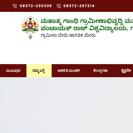
08372-230338
08372-297214
ಮುಖಪುಟ
ನಮ್ಮ ಬಗ್ಗೆ
ಆಡಳಿತ ಮಂಡಳಿ
ಕೇಂದ್ರಗಳು
ಶೈಕ್ಷಣಿಕ