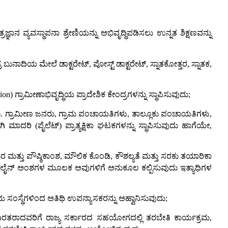
ಞಾನ ವ್ಯವಸ್ಥಾಪನಾ ಶ್ರೇಣಿಯನ್ನು ಅಭಿವೃದ್ಧಿಪಡಿಸಲು ಉನ್ನತ ಶಿಕ್ಷಣವನ್ನು
 ಬುನಾದಿಯ ಮೇಲೆ ಡಾಕ್ಟರೇಟ್, ಪೋಸ್ಟ್ ಡಾಕ್ಟರೇಟ್, ಸ್ನಾತಕೋತ್ತರ, ಸ್ನಾತಕ,
) ಗ್ರಾಮೀಣಾಭಿವೃದ್ಧಿಯ ಪ್ರಾದೇಶಿಕ ಕೇಂದ್ರಗಳನ್ನು ಸ್ಥಾಪಿಸುವುದು;
ುವುದು. ಗ್ರಾಮೀಣ ಜನರು, ಗ್ರಾಮ ಪಂಚಾಯತಿಗಳು, ತಾಲ್ಲೂಕು ಪಂಚಾಯತಿಗಳು,
ಾದರಿ (ಪೈಲೆಟ್) ಪ್ರಾತ್ಯಕ್ಷಿಕಾ ಘಟಕಗಳನ್ನು ಸ್ಥಾಪಿಸುವುದು ಹಾಗೆಯೇ,
ತ್ತು ಪೌಷ್ಠಿಕಾಂಶ, ಮೌಲಿಕ ಕೊಂಡಿ, ಕೌಶಲ್ಯತೆ ಮತ್ತು ಸರಕು ತಯಾರಿಕಾ
ಆನ್‌ಲೈನ್ ಅಂಶಗಳ ಮೂಲಕ ಅವುಗಳಿಗೆ ಅನುಕೂಲ ಕಲ್ಪಿಸುವುದು ಇತ್ಯಾಧಿಗಳ
ಯ ಸಂಸ್ಥೆಗಳಿಂದ ಅತಿಥಿ ಉಪನ್ಯಾಸಕರನ್ನು ಅಹ್ವಾನಿಸುವುದು;
ರ್ಯನಿರತರಾದವರಿಗೆ ರಾಜ್ಯ ಸರ್ಕಾರದ ಸಹಯೋಗದಲ್ಲಿ ತರಬೇತಿ ಕಾರ್ಯಕ್ರಮ,