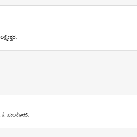
್ಷ್ಮೇಶ್ವರ.
ಿ.ಕೆ. ಹುಲಕೋಟಿ.