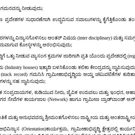
ತ ಗಮನವನ್ನು ನೀಡುವುದು;
ಪ್ರದೇಶಗಳ ಸುಧಾರಣೆಗಾಗಿ ಉದ್ಭವಿಸುವ ಸವಾಲುಗಳನ್ನು ಕೈಗೆತ್ತಿಕೊಂಡು ತಂತ್ರಜ್
ರಗಳನ್ನು ವಿನ್ಯಾಸಗೊಳಿಸಲು ಅಂತರ್ ವಿಷಯ (inter disciplinary) ಮತ್ತು ಸಮಗ್ರ
ಅನುವಾಗುವ ಕೋರ್ಸ್ಗಳನ್ನು ಆರಂಭಿಸುವುದು;
ಒತ್ತು ನೀಡುವ ವ್ಯಾಸಂಗ ಕ್ರಮಗಳ ಜಾರಿಗಾಗಿ ಪ್ರತಿ ಯೊಂದು ಪ್ರದೇಶದಲ್ಲಿ (region
 (Industry houses) ಇತ್ಯಾದಿ ಬಳಸಿಕೊಂಡು ಕಲಿಕಾ ಕೇಂದ್ರವನ್ನು ಸ್ಥಾಪಿಸ
k record) ಗಮನಿಸಿ ಗ್ರಾಮೀಣಾಭಿವೃದ್ಧಿಯ ಆಯ್ದ ಚಟುವಟಿಕೆಗಳ ಕುರಿತಾಗಿ ಮ
ಗಳನ್ನು ಸಹ ಸ್ಥಾಪಿಸುವುದು;
ಜಿಕ ಸಂಪ್ರದಾಯಗಳ, ಕುಡಿಯುವ ನೀರು, ಜೈವಿಕ ಉರುವಲು ಮತ್ತು ಇಂಧನ, ಆಹಾರ ಮ
ಗತ್ಯ ನಗರ ಸೇವೆಗಳ ಕಾರ್ಯಜಾಲ (Network) ಹಾಗೂ ಗ್ರಾಮೀಣ ಬ್ರಾಡ್‌ಬಾಂಡ್ 
ತಿಕೆ ಮತ್ತು ಅನುಭವವನ್ನು ಶ್ರೀಮಂತಗೊಳಿಸಲು ರಾಷ್ಟ್ರೀಯ ಮತ್ತು ಅಂತರಾಷ್ಟ್ರೀ
ನ್ಯಾಸ (Orientation)ಕಾರ್ಯಕ್ರಮ, ಗ್ರಾಮೀಣಾಭಿವೃದ್ಧಿ ಕ್ಷೇತ್ರದಲ್ಲಿ ಕಾ