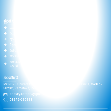
ತ್ವರಿತ ಲಿಂಕ್‌ಗಳು
ಪ್ರಮುಖ ಲಿಂಕ್‌ಗಳು
ಯು.ಜಿ.ಸಿ.
ವಿಶ್ವವಿದ್ಯಾಲಯ ಕಾಯಿದೆ
ವಿದ್ವಾನ್
ಸಮಿತಿಯ ವರದಿ
ಆ್ಯಂಟಿ ರ್ಯಾಗಿಂಗ್
ಆರ್ ಟಿ ಐ
ಶಿಕ್ಷಣ ಸಚಿವಾಲಯ (MoE)
ಗ್ಯಾಲರಿ
ಡಿಜಿಲಾಕರ್
ಆನ್‌ಲೈನ್ ಶುಲ್ಕ ಪಾವತಿ
ಪಂಚಾಯತ್ ರಾಜ್ ಸಚಿವಾಲಯ
ಅಧ್ಯಾಪಕರು
ಆರ್ ಡಿಪಿ ಆರ್ ಇಲಾಖೆ, ಕರ್ನಾಟಕ
ಅಧಿನಿಯಮ ತಿದ್ದುಪಡಿ
ಸರ್ಕಾರ
ಸಂಪರ್ಕಿಸಿ
MGRDPR University, Raitha Bhavan, General Cariappa Circle, Gadag-
582101, Karnataka, India
enquiry.ksrdpru@gmail.com
08372-230338