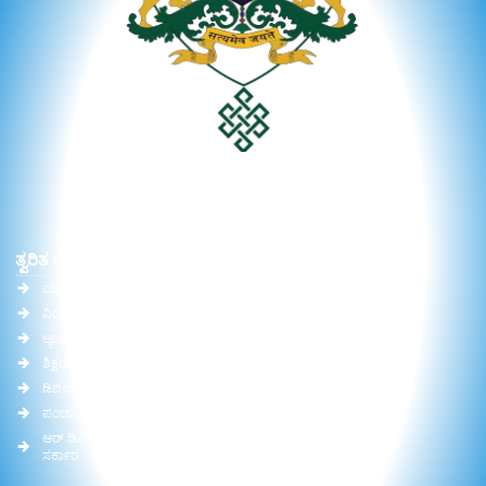
ತ್ವರಿತ ಲಿಂಕ್‌ಗಳು
ಪ್ರಮುಖ ಲಿಂಕ್‌ಗಳು
ಯು.ಜಿ.ಸಿ.
ವಿಶ್ವವಿದ್ಯಾಲಯ ಕಾಯಿದೆ
ವಿದ್ವಾನ್
ಸಮಿತಿಯ ವರದಿ
ಆ್ಯಂಟಿ ರ್ಯಾಗಿಂಗ್
ಆರ್ ಟಿ ಐ
ಶಿಕ್ಷಣ ಸಚಿವಾಲಯ (MoE)
ಗ್ಯಾಲರಿ
ಡಿಜಿಲಾಕರ್
ಆನ್‌ಲೈನ್ ಶುಲ್ಕ ಪಾವತಿ
ಪಂಚಾಯತ್ ರಾಜ್ ಸಚಿವಾಲಯ
ಅಧ್ಯಾಪಕರು
ಆರ್ ಡಿಪಿ ಆರ್ ಇಲಾಖೆ, ಕರ್ನಾಟಕ
ಅಧಿನಿಯಮ ತಿದ್ದುಪಡಿ
ಸರ್ಕಾರ