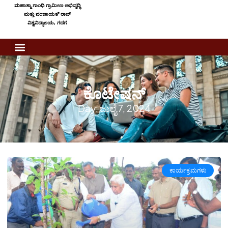
ಮಹಾತ್ಮಾ ಗಾಂಧಿ ಗ್ರಾಮೀಣ ಅಭಿವೃದ್ಧಿ
ಮತ್ತು ಪಂಚಾಯತ್ ರಾಜ್
ವಿಶ್ವವಿದ್ಯಾಲಯ, ಗದಗ
ಕೊಟೇಷನ್
Day: ಜುಲೈ 7, 2024
ಕಾರ್ಯಕ್ರಮಗಳು